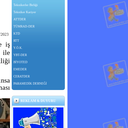
Teknikerler Birliği
Tekniker Kariyer
ATTDER
TÜMRAD-DER
KTD
/2023
RTT
e iş
Y.Ö.K.
 ile
YBT-DER
liği
BİYOTED
EMEDER
CERATDER
ınsa
PARAMEDİK DERNEĞİ
ması
REKLAM & DUYURU