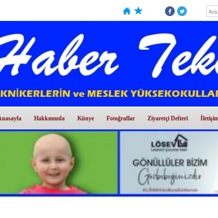
Anasayfa
Hakkımızda
Künye
Fotoğraflar
Ziyaretçi Defteri
İletişi