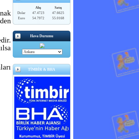
Alış
Satış
ynak
Dolar
47.4723
47.6625
Euro
54.7972
55.0168
aden
Hava Durumu
dir.
ılsa
ları
TİMBİR & BHA