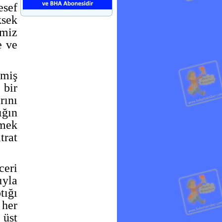
esef
ksek
imiz
e ve
nmiş
 bir
rını
ığın
tmek
trat
eri
ıyla
tığı
 her
 üst