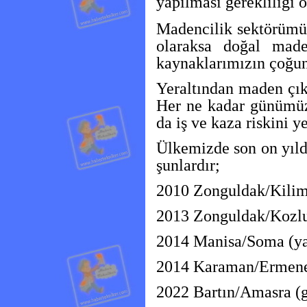
yapılması gerekliliği o
Madencilik sektörümüz
olaraksa doğal made
kaynaklarımızın çoğunl
Yeraltından maden çı
Her ne kadar günümüz 
da iş ve kaza riskini 
Ülkemizde son on yıld
şunlardır;
2010 Zonguldak/Kilimli
2013 Zonguldak/Kozlu 
2014 Manisa/Soma (ya
2014 Karaman/Ermenek 
2022 Bartın/Amasra (gr