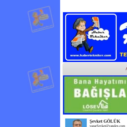
Şevket GÖLÜK
yazarSevket@yandex.com