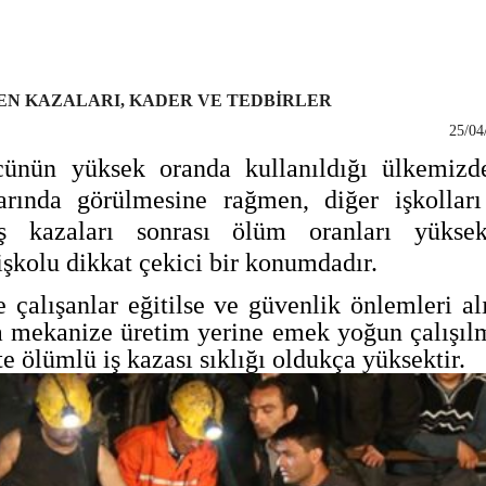
N KAZALARI, KADER VE TEDBİRLER
25/04
ünün yüksek oranda kullanıldığı ülkemizd
larında görülmesine rağmen, diğer işkolları
, iş kazaları sonrası ölüm oranları yüksek
şkolu dikkat çekici bir konumdadır.
 çalışanlar eğitilse ve güvenlik önlemleri al
a mekanize üretim yerine emek yoğun çalışıl
e ölümlü iş kazası sıklığı oldukça yüksektir.