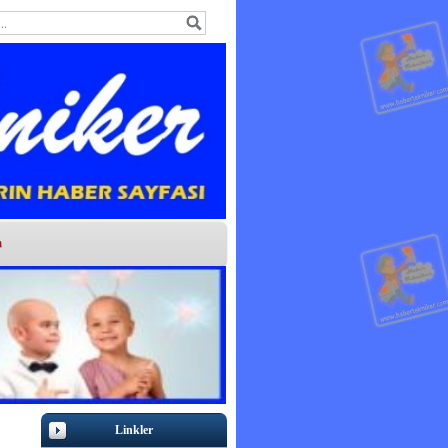
m
Linkler