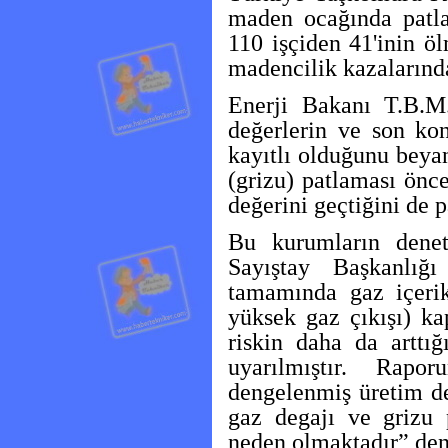
maden ocağında patla
110 işçiden 41'inin ö
madencilik kazalarında
Enerji Bakanı T.B.M
değerlerin ve son ko
kayıtlı olduğunu beya
(grizu) patlaması önc
değerini geçtiğini de p
Bu kurumların denet
Sayıştay Başkanlığ
tamamında gaz içerik
yüksek gaz çıkışı) ka
riskin daha da arttığı
uyarılmıştır. Rap
dengelenmiş üretim de
gaz degajı ve grizu 
neden olmaktadır” den