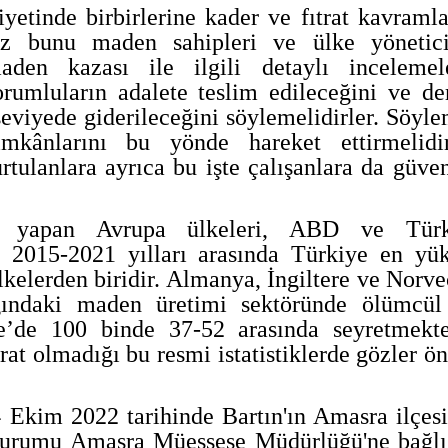
iyetinde birbirlerine kader ve fıtrat kavramla
alnız bunu maden sahipleri ve ülke yönetici
en kazası ile ilgili detaylı incelemel
sorumluların adalete teslim edileceğini ve de
seviyede giderileceğini söylemelidirler. Söyl
kânlarını bu yönde hareket ettirmelidir
rtulanlara ayrıca bu işte çalışanlara da güve
k yapan Avrupa ülkeleri, ABD ve Türk
re 2015-2021 yılları arasında Türkiye en yü
lkelerden biridir. Almanya, İngiltere ve Norve
ğındaki maden üretimi sektöründe ölümcül
e’de 100 binde 37-52 arasında seyretmekte
rat olmadığı bu resmi istatistiklerde gözler ö
 Ekim 2022 tarihinde Bartın'ın Amasra ilçes
urumu Amasra Müessese Müdürlüğü'ne bağlı