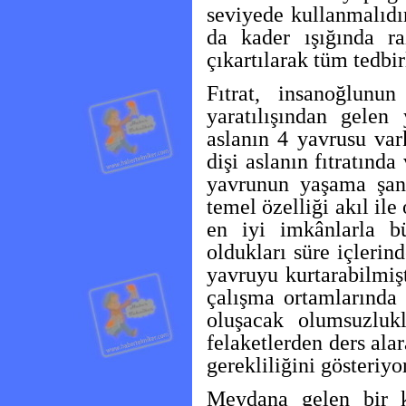
seviyede kullanmalıdı
da kader ışığında ra
çıkartılarak tüm tedbir
Fıtrat, insanoğlunu
yaratılışından gelen
aslanın 4 yavrusu var
dişi aslanın fıtratınd
yavrunun yaşama şans
temel özelliği akıl ile
en iyi imkânlarla bü
oldukları süre içlerin
yavruyu kurtarabilmişt
çalışma ortamlarında 
oluşacak olumsuzlukl
felaketlerden ders ala
gerekliliğini gösteriyor
Meydana gelen bir ka