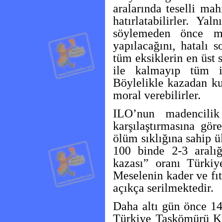
aralarında teselli mah
hatırlatabilirler. Y
söylemeden önce mad
yapılacağını, hatalı 
tüm eksiklerin en üst 
ile kalmayıp tüm im
Böylelikle kazadan ku
moral verebilirler.
ILO’nun madencili
karşılaştırmasına gö
ölüm sıklığına sahip ü
100 binde 2-3 aralı
kazası” oranı Türkiy
Meselenin kader ve fıt
açıkça serilmektedir.
Daha altı gün önce 14
Türkiye Taşkömürü K