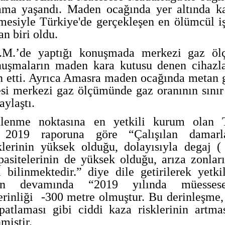
ma yaşandı. Maden ocağında yer altında k
lmesiyle Türkiye'de gerçekleşen en ölümcül i
n biri oldu.
.M.’de yaptığı konuşmada merkezi gaz ö
nuşmaların maden kara kutusu denen cihazl
n etti. Ayrıca Amasra maden ocağında metan 
esi merkezi gaz ölçümünde gaz oranının sınır
aylaştı.
lenme noktasına en yetkili kurum olan 
ı 2019 raporuna göre “Çalışılan damarla
lerinin yüksek olduğu, dolayısıyla degaj (
pasitelerinin de yüksek olduğu, arıza zonlar
 bilinmektedir.” diye dile getirilerek yetkil
orun devamında “2019 yılında müessese
rinliği -300 metre olmuştur. Bu derinleşme,
patlaması gibi ciddi kaza risklerinin artma
miştir.