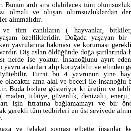
r. Bunun ardı sıra olabilecek tüm olumsuzluk
zı olmalı ve oluşan olumsuzluklardan der
ler alınmalıdır.
n ve tüm canlıların ( hayvanlar, bitkile
 yaşam özellikleridir. Doğada yaşayan bir 
ken yavrularına bakması ve koruması gerekli
a vardır. Diş aslan öldüğünde doğa şartlarında 
ı nerde ise yoktur. İnsanoğlunu ayırt ede
 o yavru aslanları alıp koruyabilir ve elinden g
yütebilir. Fıtrat bu 4 yavrunun yine hay
de olacaktır ama akıl ve beceri ile insanoğlu 
ir. Buda bizlere gösteriyor ki üretim ve tehli
( maden, itfaiye, güvenlik, denizaltı, enerji
arı işin fıtratına bağlamamayı ve bir ön
rak gerekli tüm tedbirleri en üst seviyede alın
.
za ve felaket sonrası elbette insanlar k