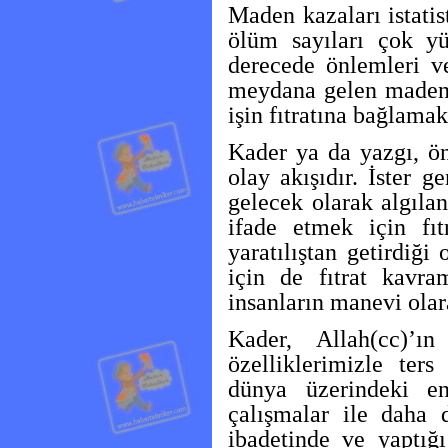
Maden kazaları istati
ölüm sayıları çok y
derecede önlemleri ve
meydana gelen maden 
işin fıtratına bağlamak
Kader ya da yazgı, ö
olay akışıdır. İster g
gelecek olarak algılana
ifade etmek için fıt
yaratılıştan getirdiğ
için de fıtrat kavra
insanların manevi olar
Kader, Allah(cc)’ı
özelliklerimizle ters 
dünya üzerindeki en
çalışmalar ile daha 
ibadetinde ve yaptığ