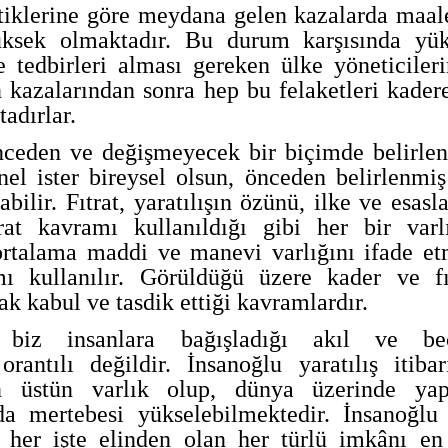
stiklerine göre meydana gelen kazalarda maal
üksek olmaktadır. Bu durum karşısında yü
 tedbirleri alması gereken ülke yöneticiler
kazalarından sonra hep bu felaketleri kader
tadırlar.
nceden ve değişmeyecek bir biçimde belirle
enel ister bireysel olsun, önceden belirlenmiş
bilir. Fıtrat, yaratılışın özünü, ilke ve esasla
rat kavramı kullanıldığı gibi her bir varl
i ortalama maddi ve manevi varlığını ifade e
mı kullanılır. Görüldüğü üzere kader ve fı
ak kabul ve tasdik ettiği kavramlardır.
n biz insanlara bağışladığı akıl ve bec
orantılı değildir. İnsanoğlu yaratılış itibar
 üstün varlık olup, dünya üzerinde yap
da mertebesi yükselebilmektedir. İnsanoğlu
ı her işte elinden olan her türlü imkânı en