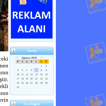
Takvim
ceki
<<
Ağustos 2026
>>
P
S
Ç
P
C
C
P
men
1
2
3
4
5
6
7
8
9
ının
10
11
12
13
14
15
16
tir.
17
18
19
20
21
22
23
24
25
26
27
28
29
30
ekli
31
ının
erin
Döviz Bilgileri