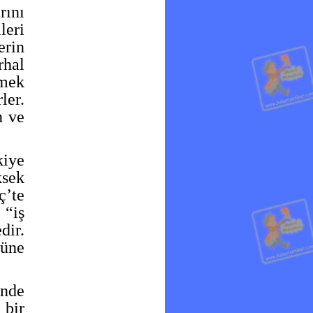
rını
leri
erin
rhal
emek
ler.
n ve
iye
ksek
ç’te
 “iş
dir.
nüne
inde
 bir