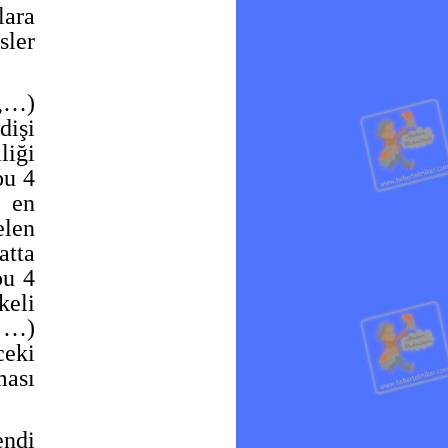
lara
sler
r,…)
dişi
liği
bu 4
n en
elen
atta
bu 4
keli
, …)
ceki
ması
endi