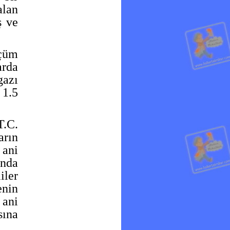
alan
ş ve
lçüm
arda
gazı
 1.5
T.C.
rın
 ani
ında
iler
nin
 ani
sına