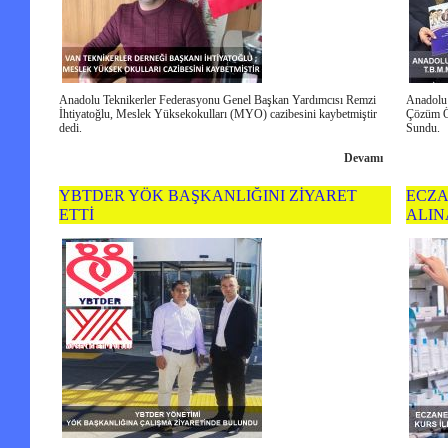
Anadolu Teknikerler Federasyonu Genel Başkan Yardımcısı Remzi
Anadolu 
İhtiyatoğlu, Meslek Yüksekokulları (MYO) cazibesini kaybetmiştir
Çözüm Ön
dedi.
Sundu.
Devamı
YBTDER YÖK BAŞKANLIĞINI ZİYARET
ECZA
ETTİ
ALI