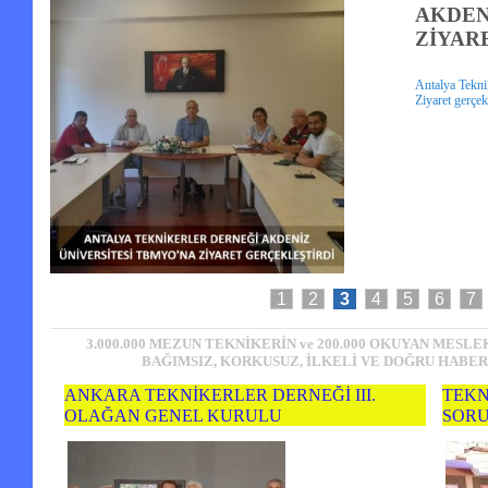
AKDEN
ZİYAR
Antalya Tekn
Ziyaret gerçek
1
2
3
4
5
6
7
3.000.000 MEZUN TEKNİKERİN ve 200.000 OKUYAN MES
BAĞIMSIZ, KORKUSUZ, İLKELİ VE DOĞRU HABERİN A
ANKARA TEKNİKERLER DERNEĞİ III.
TEKN
OLAĞAN GENEL KURULU
SORU