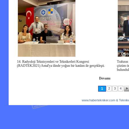
14. Radyoloji Teknisyenleri ve Teknikerleri Kongresi
Trabzon 
(RADTEK2021) Antal'ya ilinde yoğun bir katılım ile gerçekleşti.
çözüm öne
bulundul
Devamı
1
2
3
4
www.habertekniker.com & Teknike