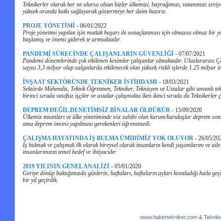
Teknikerler olarak her ne olursa olsun bizler ülkemizi, bayrağımızı, vatanımızı sevi
yüksek oranda katkı sağlayarak göstermeye her daim hazırız.
PROJE YÖNETİMİ
-
06/01/2022
Proje yönetimi yapılan işin mutlak başarı ile sonuçlanması için olmazsa olmaz bir
başlamış ve önemi giderek te artmaktadır.
PANDEMİ SÜRECİNDE ÇALIŞANLARIN GÜVENLİĞİ
-
07/07/2021
Pandemi dönemlerinde çok etkilenen kesimler çalışanlar olmaktadır. Uluslararası Ça
sayısı 3,3 milyar olup salgınlarda etkilenecek olan yüksek riskli işlerde 1.25 milyar 
İNŞAAT SEKTÖRÜNDE TEKNİKER İSTİHDAMI
-
18/03/2021
Sektörde Mühendis, Teknik Öğretmen, Tekniker, Teknisyen ve Ustalar gibi unvanlı te
birinci sırada vasıfsız işçiler ve ustalar çalışmakta iken ikinci sırada da Teknikerler 
DEPREM DEĞİL DENETİMSİZ BİNALAR ÖLDÜRÜR
-
15/09/2020
Ülkemiz insanları ve ülke yönetiminde söz sahibi olan kurum/kuruluşlar deprem sonr
ama deprem öncesi yapılması gerekenleri öğrenemedi.
ÇALIŞMA HAYATINDA İŞ BULMA ÜMİDİMİZ YOK OLUYOR
-
26/05/20
İş bulmak ve çalışmak ilk olarak bireysel olarak insanların kendi yaşamlarını ve aile
insanlarımızın temel hedef ve ihtiyacıdır.
2019 YILININ GENEL ANALİZİ
-
05/01/2020
Geriye dönüp baktığımızda günlerin, haftaları, haftaların ayları kovaladığı hızla geç
bir yıl geçirdik.
www.habertekniker.com & Teknike