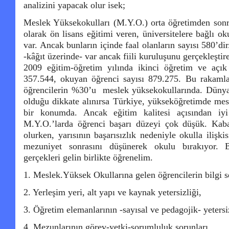
analizini yapacak olur isek;
Meslek Yüksekokulları (M.Y.O.) orta öğretimden sonra 
olarak ön lisans eğitimi veren, üniversitelere bağlı 
var. Ancak bunların içinde faal olanların sayısı 580’di
-kâğıt üzerinde- var ancak fiili kuruluşunu gerçekleşti
2009 eğitim-öğretim yılında ikinci öğretim ve açık
357.544, okuyan öğrenci sayısı 879.275. Bu rakaml
öğrencilerin %30’u meslek yüksekokullarında. Dünyad
olduğu dikkate alınırsa Türkiye, yükseköğretimde mes
bir konumda. Ancak eğitim kalitesi açısından i
M.Y.O.’larda öğrenci başarı düzeyi çok düşük. Kabac
olurken, yarısının başarısızlık nedeniyle okulla ilişkis
mezuniyet sonrasını düşünerek okulu bırakıyor. B
gerçekleri gelin birlikte öğrenelim.
1. Meslek.Yüksek Okullarına gelen öğrencilerin bilgi 
2. Yerleşim yeri, alt yapı ve kaynak yetersizliği,
3. Öğretim elemanlarının -sayısal ve pedagojik- yetersi
4. Mezunlarının görev-yetki-sorumluluk sorunları,