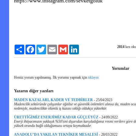
https://www.instagram.com/sevketgoluk
2814
kez ok
Paylaş
Facebook
Twitter
Email
Gmail
LinkedIn
Yorumlar
Henüz yorum yapılmamış. İlk yorumu yapmak için
tıklayın
Yazarın diğer yazıları
MADEN KAZALARI, KADER VE TEDBİRLER
-
25/04/2023
Madencilik sektöründe çalışanlar eğitilse ve güvenlik önlemleri alınsa da, maden oc
nedeniyle, madencilikte ölümlü iş kazası sıklığı oldukça yüksektir.
ÜRETTİĞİMİZ ENERJİMİZ KADAR GÜÇLÜYÜZ
-
24/09/2022
Enerji ihtiyacımızın yaklaşık %50’sini dışarıdan karşıladığımız resmi verilere göre de
yüksek oranda bağlı olduğumuzu ortaya koymaktadır.
ANADOLU’DA YAKILAN TEKNİKER MEŞALESİ
-
28/03/2022