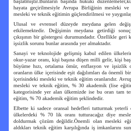
başlatmıştır.Bunların başında hukuki düzenlemeler,ku
hayata geçirilmesiyle Avrupa Birliğinin mesleki ve 
mesleki ve teknik eğitimin güçlendirilmesi ve yaygınlaşt
Ulusal ve evrensel düzeyde meydana gelen değişi
etkilemektedir. Değişimin meydana getirdiği sonuç
çıkışının bir göstergesi durumundadır. Özellikle geri
işsizlik sorunu bunlar arasında yer almaktadır.
Sanayi ve teknolojide gelişmiş kabul edilen ülkelerin 
okur-yazar oranı, kişi başına düşen milli gelir, kişi b
büyüme hızı, ortalama ömür, enflasyon ve işsizlik or
oranların ülke içerisinde eşit dağılımları da önemli bir
içerisindeki mesleki ve teknik eğitim oranlarıdır. Av
mesleki ve teknik eğitim, % 30 akademik (lise eğitim
kategorisinde yer alan ülkemizde ise bu oran tam te
eğitim, % 70 akademik eğitim şeklindedir.
Elbette ki sadece oransal hedefleri tutturmak yeterli
ülkelerdeki % 70 lik oranı tutturacağız diye mesle
doldurmak çözüm değildir.Önemli olan mesleki eğit
aldıkları teknik eğitim karşılığında iş imkanlarını s