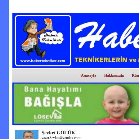
Anasayfa
Hakkımızda
Kün
Şevket GÖLÜK
yazarSevket@yandex.com