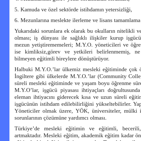
5. Kamuda ve özel sektörde istihdamın yetersizliği,
6. Mezunlarına meslekte ilerleme ve lisans tamamlama o
Yukarıdaki sorunlara ek olarak bu okulların nitelikli v
olması; iş dünyası ile sağlıklı ilişkiler kurup işgüc
mezun yetiştirememeleri; M.Y.O. yöneticileri ve öğre
ise kimliksiz,görev ve yetkileri belirlenmemiş, n
bilmeyen eğitimli bireylere dönüştürüyor.
Halbuki M.Y.O.’lar ülkemiz mesleki eğitiminde çok 
İngiltere gibi ülkelerde M.Y.O.’lar (Community Colleg
süreli mesleki eğitiminde ve yaşam boyu öğrenme süre
M.Y.O’lar, işgücü piyasası ihtiyaçları doğrultusunda
eleman ihtiyacını giderecek kısa ve uzun süreli eğiti
işgücünün istihdam edilebilirliğini yükseltebilirler. Y
Yöneticiler olmak üzere, YÖK, üniversiteler, mülki i
sorunlarının çözümüne yardımcı olması.
Türkiye’de mesleki eğitimin ve eğitimli, beceri
artmaktadır. Mesleki eğitim, akademik eğitim kadar ön