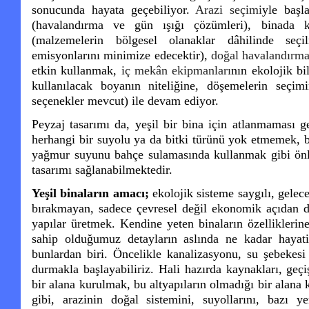
sonucunda hayata geçebiliyor.
Arazi seçimi
yle başl
(havalandırma ve gün ışığı çözümleri), binada 
(malzemelerin bölgesel olanaklar dâhilinde seç
emisyonlarını minimize edecektir),
doğal havalandırm
etkin kullanmak,
iç mekân ekipmanları
nın ekolojik bi
kullanılacak boyanın niteliğine, döşemelerin seçi
seçenekler mevcut) ile devam ediyor.
Peyzaj tasarımı da, yeşil bir bina için atlanmaması 
herhangi bir suyolu ya da bitki türünü yok etmemek, b
yağmur suyunu bahçe sulamasında kullanmak gibi önle
tasarımı sağlanabilmektedir.
Yeşil binaların amacı;
ekolojik sisteme saygılı, gelec
bırakmayan, sadece çevresel değil ekonomik açıdan da 
yapılar üretmek. Kendine yeten binaların özellikleri
sahip olduğumuz detayların aslında ne kadar hayat
bunlardan biri. Öncelikle kanalizasyonu, su şebekesi
durmakla başlayabiliriz. Hali hazırda kaynakları, geç
bir alana kurulmak, bu altyapıların olmadığı bir alan
gibi, arazinin doğal sistemini, suyollarını, bazı