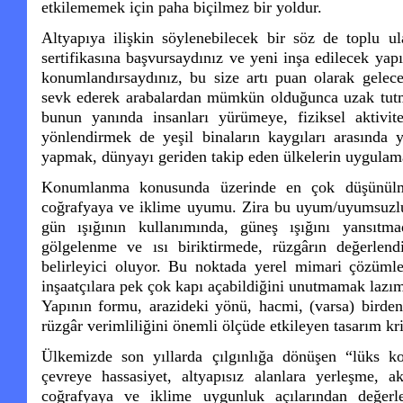
etkilememek için paha biçilmez bir yoldur.
Altyapıya ilişkin söylenebilecek bir söz de toplu ul
sertifikasına başvursaydınız ve yeni inşa edilecek yap
konumlandırsaydınız, bu size artı puan olarak gelece
sevk ederek arabalardan mümkün olduğunca uzak tutma
bunun yanında insanları yürümeye, fiziksel aktivi
yönlendirmek de yeşil binaların kaygıları arasında y
yapmak, dünyayı geriden takip eden ülkelerin uygulam
Konumlanma konusunda üzerinde en çok düşünülme
coğrafyaya ve iklime uyumu. Zira bu uyum/uyumsuzluk;
gün ışığının kullanımında, güneş ışığını yansıtma
gölgelenme ve ısı biriktirmede, rüzgârın değerlend
belirleyici oluyor. Bu noktada yerel mimari çözümle
inşaatçılara pek çok kapı açabildiğini unutmamak lazı
Yapının formu, arazideki yönü, hacmi, (varsa) birden
rüzgâr verimliliğini önemli ölçüde etkileyen tasarım kri
Ülkemizde son yıllarda çılgınlığa dönüşen “lüks ko
çevreye hassasiyet, altyapısız alanlara yerleşme, 
coğrafyaya ve iklime uygunluk açılarından değerl