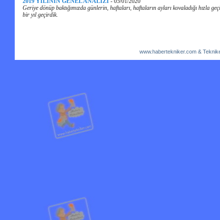
2019 YILININ GENEL ANALİZİ
-
05/01/2020
Geriye dönüp baktığımızda günlerin, haftaları, haftaların ayları kovaladığı hızla geç
bir yıl geçirdik.
www.habertekniker.com & Teknike