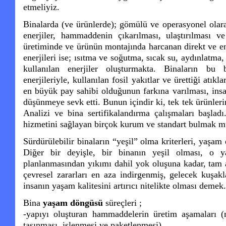
etmeliyiz.
Binalarda (ve ürünlerde); gömülü ve operasyonel olar
enerjiler, hammaddenin çıkarılması, ulaştırılması v
üretiminde ve ürünün montajında harcanan direkt ve e
enerjileri ise; ısıtma ve soğutma, sıcak su, aydınlatma,
kullanılan enerjiler oluşturmakta. Binaların bu
enerjileriyle, kullanılan fosil yakıtlar ve ürettiği atık
en büyük pay sahibi olduğunun farkına varılması, insanl
düşünmeye sevk etti. Bunun içindir ki, tek tek ürünle
Analizi ve bina sertifikalandırma çalışmaları başla
hizmetini sağlayan birçok kurum ve standart bulmak 
Sürdürülebilir binaların “yeşil” olma kriterleri, yaşam
Diğer bir deyişle, bir binanın yeşil olması, o 
planlanmasından yıkımı dahil yok oluşuna kadar, tam 
çevresel zararları en aza indirgenmiş, gelecek kuşa
insanın yaşam kalitesini artırıcı nitelikte olması demek.
Bina
yaşam döngüsü
süreçleri ;
-yapıyı oluşturan hammaddelerin üretim aşamaları (m
taşınması, işlenmesi ve paketlenmesi)