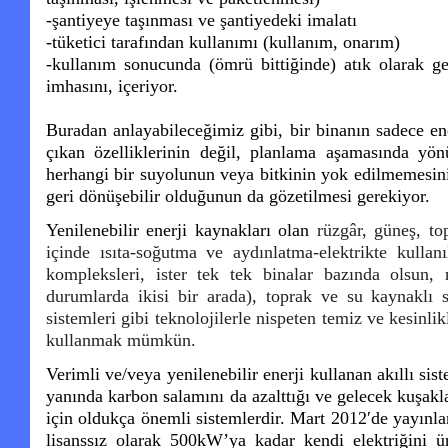
-şantiyeye taşınması ve şantiyedeki imalatı
-tüketici tarafından kullanımı (kullanım, onarım)
-kullanım sonucunda (ömrü bittiğinde) atık olarak g
imhasını, içeriyor.
Buradan anlayabileceğimiz gibi, bir binanın sadece ener
çıkan özelliklerinin değil, planlama aşamasında yön
herhangi bir suyolunun veya bitkinin yok edilmemesini
geri dönüşebilir olduğunun da gözetilmesi gerekiyor.
Yenilenebilir enerji kaynakları olan
rüzgâr, güneş, top
içinde ısıta-soğutma ve aydınlatma-elektrikte kullanı
kompleksleri, ister tek tek binalar bazında olsun, r
durumlarda ikisi bir arada), toprak ve su kaynaklı s
sistemleri gibi teknolojilerle nispeten temiz ve kesinli
kullanmak mümkün.
Verimli ve/veya yenilenebilir enerji kullanan akıllı si
yanında karbon salamını da azalttığı ve gelecek kuşakl
için oldukça önemli sistemlerdir. Mart 2012′de yayınl
lisanssız olarak 500kW’ya kadar kendi elektriğini üre