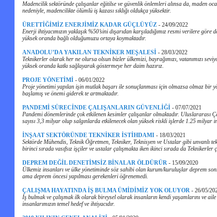
Madencilik sektöründe çalışanlar eğitilse ve güvenlik önlemleri alınsa da, maden oc
nedeniyle, madencilikte ölümlü iş kazası sıklığı oldukça yüksektir.
ÜRETTİĞİMİZ ENERJİMİZ KADAR GÜÇLÜYÜZ
-
24/09/2022
Enerji ihtiyacımızın yaklaşık %50’sini dışarıdan karşıladığımız resmi verilere göre de
yüksek oranda bağlı olduğumuzu ortaya koymaktadır.
ANADOLU’DA YAKILAN TEKNİKER MEŞALESİ
-
28/03/2022
Teknikerler olarak her ne olursa olsun bizler ülkemizi, bayrağımızı, vatanımızı sevi
yüksek oranda katkı sağlayarak göstermeye her daim hazırız.
PROJE YÖNETİMİ
-
06/01/2022
Proje yönetimi yapılan işin mutlak başarı ile sonuçlanması için olmazsa olmaz bir
başlamış ve önemi giderek te artmaktadır.
PANDEMİ SÜRECİNDE ÇALIŞANLARIN GÜVENLİĞİ
-
07/07/2021
Pandemi dönemlerinde çok etkilenen kesimler çalışanlar olmaktadır. Uluslararası Ça
sayısı 3,3 milyar olup salgınlarda etkilenecek olan yüksek riskli işlerde 1.25 milyar 
İNŞAAT SEKTÖRÜNDE TEKNİKER İSTİHDAMI
-
18/03/2021
Sektörde Mühendis, Teknik Öğretmen, Tekniker, Teknisyen ve Ustalar gibi unvanlı te
birinci sırada vasıfsız işçiler ve ustalar çalışmakta iken ikinci sırada da Teknikerler 
DEPREM DEĞİL DENETİMSİZ BİNALAR ÖLDÜRÜR
-
15/09/2020
Ülkemiz insanları ve ülke yönetiminde söz sahibi olan kurum/kuruluşlar deprem sonr
ama deprem öncesi yapılması gerekenleri öğrenemedi.
ÇALIŞMA HAYATINDA İŞ BULMA ÜMİDİMİZ YOK OLUYOR
-
26/05/20
İş bulmak ve çalışmak ilk olarak bireysel olarak insanların kendi yaşamlarını ve aile
insanlarımızın temel hedef ve ihtiyacıdır.