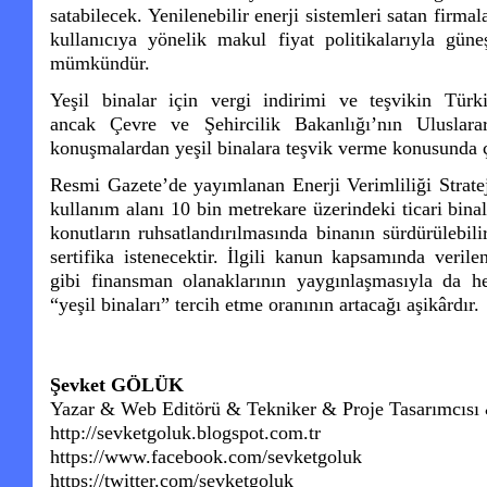
satabilecek. Yenilenebilir enerji sistemleri satan firma
kullanıcıya yönelik makul fiyat politikalarıyla gün
mümkündür.
Yeşil binalar için vergi indirimi ve teşvikin Tür
ancak Çevre ve Şehircilik Bakanlığı’nın Uluslarar
konuşmalardan yeşil binalara teşvik verme konusunda ça
Resmi Gazete’de yayımlanan Enerji Verimliliği Stratej
kullanım alanı 10 bin metrekare üzerindeki ticari binal
konutların ruhsatlandırılmasında binanın sürdürülebili
sertifika istenecektir. İlgili kanun kapsamında verilen
gibi finansman olanaklarının yaygınlaşmasıyla da h
“yeşil binaları” tercih etme oranının artacağı aşikârdır.
Şevket GÖLÜK
Yazar & Web Editörü & Tekniker & Proje Tasarımcısı
http://sevketgoluk.blogspot.com.tr
https://www.facebook.com/sevketgoluk
https://twitter.com/sevketgoluk