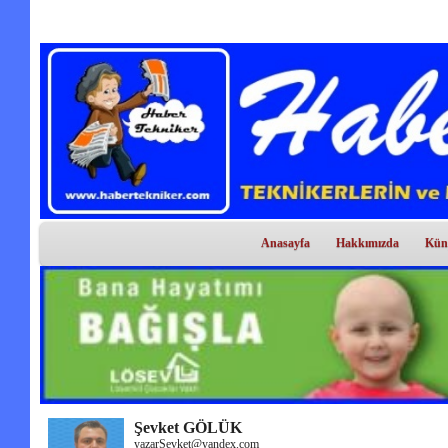
Anasayfa
Hakkımızda
Kün
Şevket GÖLÜK
yazarSevket@yandex.com