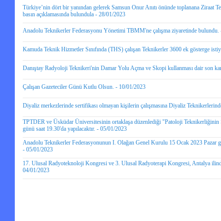
Türkiye’nin dört bir yanından gelerek Samsun Onur Anıtı önünde toplanana Ziraat Tek
basın açıklamasında bulundula - 28/01/2023
Anadolu Teknikerler Federasyonu Yönetimi TBMM'ne çalışma ziyaretinde bulundu. 
Kamuda Teknik Hizmetler Sınıfında (THS) çalışan Teknikerler 3600 ek gösterge istiy
Danıştay Radyoloji Teknikeri'nin Damar Yolu Açma ve Skopi kullanması dair son kara
Çalışan Gazeteciler Günü Kutlu Olsun. - 10/01/2023
Diyaliz merkezlerinde sertifikası olmayan kişilerin çalışmasına Diyaliz Teknikerlerin
TPTDER ve Üsküdar Üniversitesinin ortaklaşa düzenlediği "Patoloji Teknikerliğinin 
günü saat 19.30'da yapılacaktır. - 05/01/2023
Anadolu Teknikerler Federasyonunun I. Olağan Genel Kurulu 15 Ocak 2023 Pazar günü 
- 05/01/2023
17. Ulusal Radyoteknoloji Kongresi ve 3. Ulusal Radyoterapi Kongresi, Antalya ilinde
04/01/2023