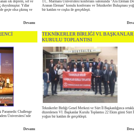
şanan sık deprem, sel ve
T.C. Marmara Üniversitesi konferans salonunda "Ara Eleman De
ç duyulmuştur. Yıllar
Aranan Eleman" konulu konferans ve Teknikerler Buluşması yo
de geçte olsa çıkmış ve
bir katılım ve coşku ile gerçekleşti.
Devamı
Dev
RENCİ
TEKNİKERLER BİRLİĞİ VI. BAŞKANLAR
KURULU TOPLANTISI
Teknikerler Birliği Genel Merkezi ve Siirt İl Başkanlığınca ortakl
 Paramedic Challenge
düzenlenen VI. Başkanlar Kurulu Toplantısı 22 Ekim günü Siirt İ
adem Üniversitesi’nde
yoğun bir katılım ile gerçekleşti.
Devamı
Dev