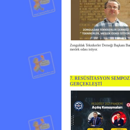
Zonguldak Teknikerler Derneği Başkanı Bar
meslek odası istiyor.
7. RESÜSİTASYON SEMPO
GERÇEKLEŞTİ