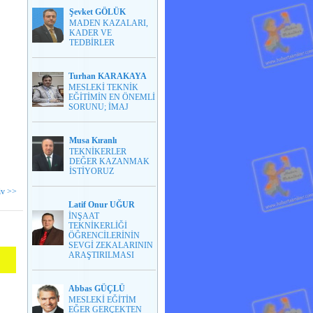
A
Şevket GÖLÜK
MADEN KAZALARI,
KADER VE
TEDBİRLER
na
Turhan KARAKAYA
MESLEKİ TEKNİK
EĞİTİMİN EN ÖNEMLİ
SORUNU; İMAJ
Musa Kıranlı
TEKNİKERLER
DEĞER KAZANMAK
İSTİYORUZ
iv >>
Latif Onur UĞUR
İNŞAAT
TEKNİKERLİĞİ
ÖĞRENCİLERİNİN
SEVGİ ZEKALARININ
ARAŞTIRILMASI
Abbas GÜÇLÜ
MESLEKİ EĞİTİM
EĞER GERÇEKTEN