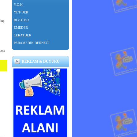
Y.Ö.K.
YBT-DER
BİYOTED
luş
EMEDER
CERATDER
PARAMEDİK DERNEĞİ
amı
REKLAM & DUYURU