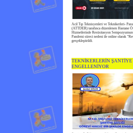
Acil Tıp Teknisyenleri ve Teknikerleri- Pa
(ATTDER) tarafınca düzenlenen Hastane Ön
Hizmetlerinde Resüsitasyon Sempozyumunun
Pandemi süreci nedeni ile online olarak “R
gerçekleştirildi.
TEKNİKERLERİN ŞANTİYE 
ENGELLENİYOR