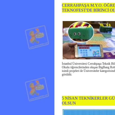
CERRAHPAŞA M.Y.O. ÖĞRE
TEKNOFEST'DE BİRİNCİ O
İstanbul Üniversitesi Cerrahpaşa Teknik B
Okulu öğrencilerinden oluşan BigBang Robo
isimli projeleri ile Üniversiteler kategorisin
görüldü.
5 NİSAN TEKNİKERLER G
OLSUN