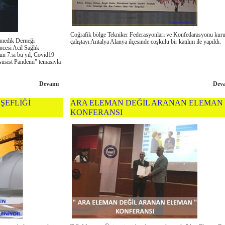
Coğrafik bölge Tekniker Federasyonları ve Konfedarasyonu kuru
ramedik Derneği
çalıştayı Antalya Alanya ilçesinde coşkulu bir katılım ile yapıldı.
cesi Acil Sağlık
 7.sı bu yıl, Covid19
esüsist Pandemi” temasıyla
Devamı
Dev
ŞEFLİĞİ
ARA ELEMAN DEĞİL ARANAN ELEMAN
KONFERANSI