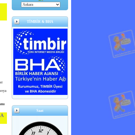
E
TİMBİR & BHA
er
 veya
amı
Saat
NA