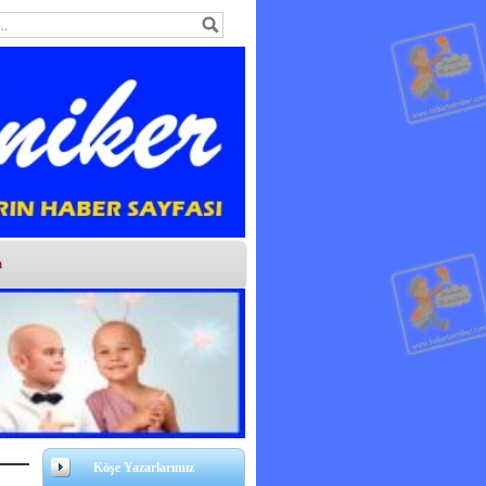
m
Köşe Yazarlarımız
İ