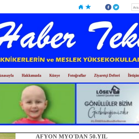
Anasayfa
Hakkımızda
Künye
Fotoğraflar
Ziyaretçi Defteri
İletişi
ANTALYA TEKNİKERLER DERNEĞ