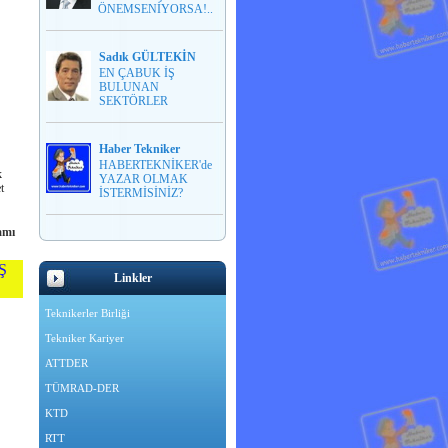
ÖNEMSENİYORSA!..
Sadık GÜLTEKİN
EN ÇABUK İŞ
BULUNAN
SEKTÖRLER
Haber Tekniker
HABERTEKNİKER'de
k
YAZAR OLMAK
t
İSTERMİSİNİZ?
amı
Ş
Linkler
Teknikerler Birliği
Tekniker Kariyer
ATTDER
TÜMRAD-DER
KTD
RTT