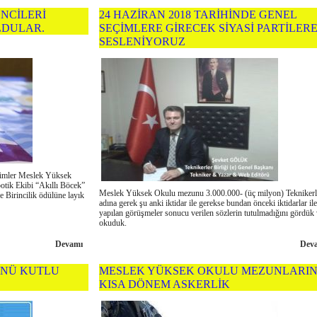
NCİLERİ
24 HAZİRAN 2018 TARİHİNDE GENEL
LDULAR.
SEÇİMLERE GİRECEK SİYASİ PARTİLER
SESLENİYORUZ
ilimler Meslek Yüksek
tik Ekibi “Akıllı Böcek”
Meslek Yüksek Okulu mezunu 3.000.000- (üç milyon) Teknikerl
de Birincilik ödülüne layık
adına gerek şu anki iktidar ile gerekse bundan önceki iktidarlar ile
yapılan görüşmeler sonucu verilen sözlerin tutulmadığını gördük
okuduk.
Devamı
Dev
ÜNÜ KUTLU
MESLEK YÜKSEK OKULU MEZUNLARI
KISA DÖNEM ASKERLİK