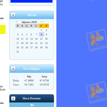
ğil
ğun
Takvim
amı
<<
Ağustos 2026
>>
P
S
Ç
P
C
C
P
1
2
3
4
5
6
7
8
9
10
11
12
13
14
15
16
17
18
19
20
21
22
23
24
25
26
27
28
29
30
31
Döviz Bilgileri
Alış
Satış
Dolar
47.4896
47.6799
Euro
54.7365
54.9559
aşa
linde
Hava Durumu
amı