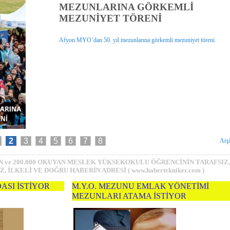
AKDENİZ ÜNİVERSİTESİ TBMYO'N
ZİYARET GERÇEKLEŞTİRDİ
Antalya Teknikerler Derneği Yönetimi Akdeniz Üniversitesi TBMYO'
Ziyaret gerçekleştirdi
2
3
4
5
6
7
8
Arş
İN ve 200.000 OKUYAN MESLEK YÜKSEKOKULU ÖĞRENCİNİN
TARAFSIZ,
 İLKELİ VE DOĞRU HABERİN ADRESİ ( www.habertekniker.com )
ASI İSTİYOR
M.Y.O. MEZUNU EMLAK YÖNETİMİ
MEZUNLARI ATAMA İSTİYOR